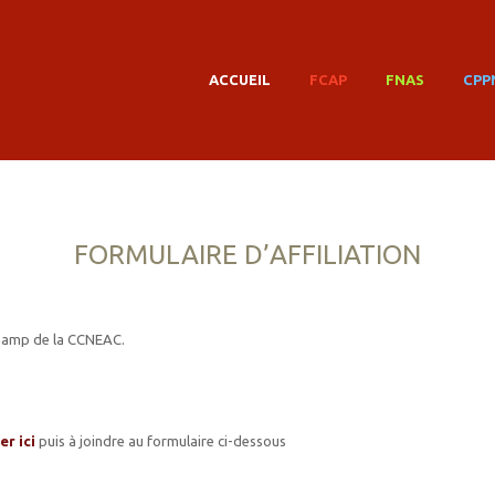
MAIN MENU
SKIP TO PRIMARY CONTENT
SKIP TO SECONDARY CONTENT
ACCUEIL
FCAP
FNAS
CPP
FORMULAIRE D’AFFILIATION
 champ de la CCNEAC.
r ici
puis à joindre au formulaire ci-dessous